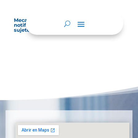
Mecanismos internos de supervisión,
notificación y vigilancia pertinente del
sujeto obligado