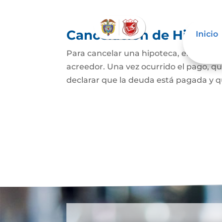
Cancelación de Hipote
Inicio
Para cancelar una hipoteca, el dueño d
acreedor. Una vez ocurrido el pago, qui
declarar que la deuda está pagada y que