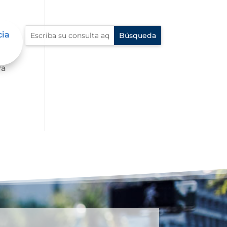
cia
 al
ra