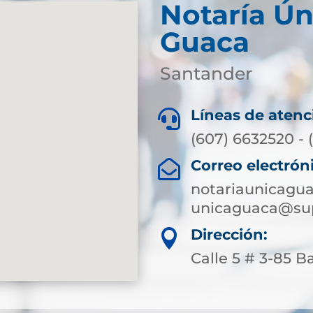
Notaría Ún
Guaca
Santander
Líneas de atenc

(607) 6632520 - 
Correo electrón

notariaunicagu
unicaguaca@sup
Dirección:

Calle 5 # 3-85 B