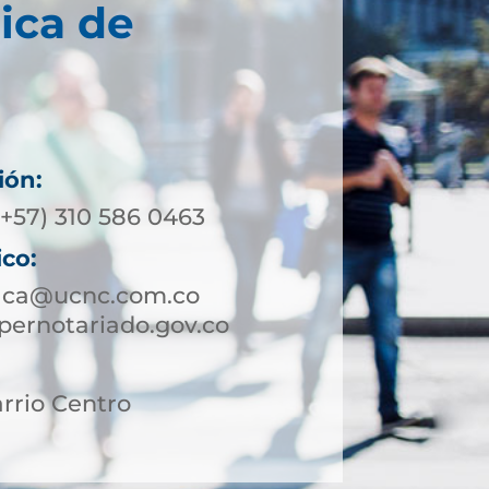
ica de
ión:
(+57) 310 586 0463
ico:
aca@ucnc.com.co
ernotariado.gov.co
arrio Centro