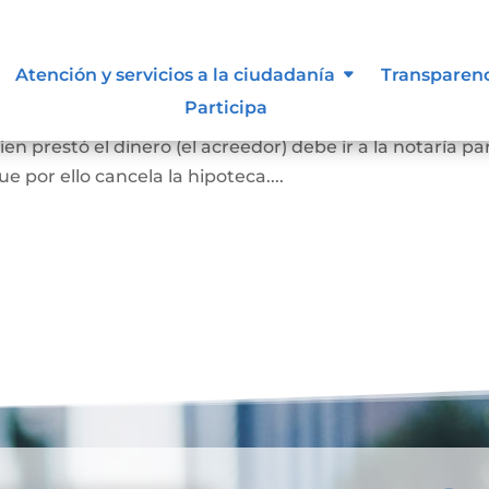
ca
Atención y servicios a la ciudadanía
Transparen
Participa
el bien hipotecado debe pagar la totalidad de la deuda
en prestó el dinero (el acreedor) debe ir a la notaría pa
 por ello cancela la hipoteca....