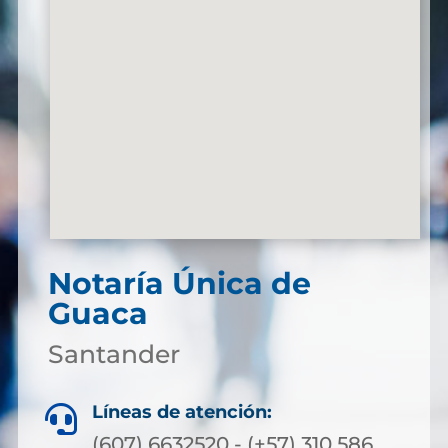
Notaría Única de
Guaca
Santander
Líneas de atención:

(607) 6632520 - (+57) 310 586