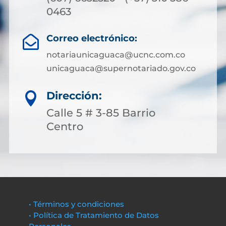
0463
Correo electrónico:

notariaunicaguaca@ucnc.com.co
unicaguaca@supernotariado.gov.co
Dirección:

Calle 5 # 3-85 Barrio
Centro
• Términos y condiciones
• Política de Tratamiento de Datos