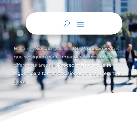
Home
Sin categoría
1.9.1 Procedimientos
9
9
que se siguen para tomar decisiones en las
diferentes áreas
Procedimientos que se
9
siguen para tomar decisiones en las diferentes
áreas