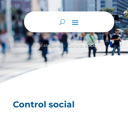
Home
Sin categoría
Control social
9
9
Control social