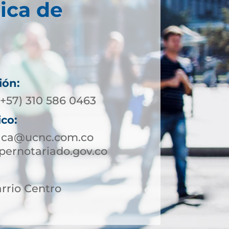
ica de
ión:
(+57) 310 586 0463
ico:
aca@ucnc.com.co
ernotariado.gov.co
arrio Centro