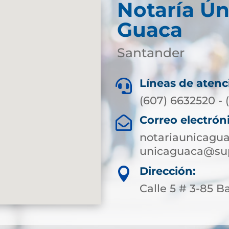
Notaría Ún
Guaca
Santander
Líneas de atenc

(607) 6632520 - 
Correo electrón

notariaunicagu
unicaguaca@sup
Dirección:

Calle 5 # 3-85 B