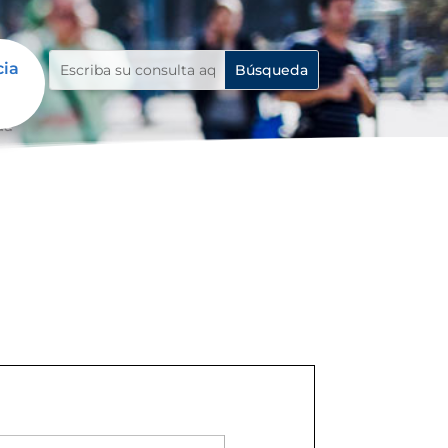
cia
da