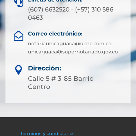

(607) 6632520 - (+57) 310 586
0463
Correo electrónico:

notariaunicaguaca@ucnc.com.co
unicaguaca@supernotariado.gov.co
Dirección:

Calle 5 # 3-85 Barrio
Centro
• Términos y condiciones